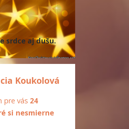
e srdce aj dušu.
cia Koukolová
m pre vás
24
ré si nesmierne