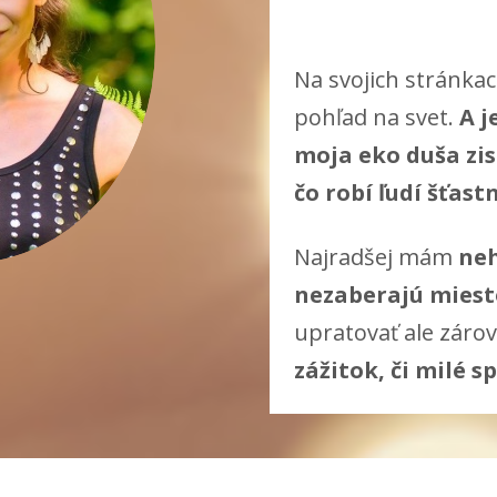
Na svojich stránkac
pohľad na svet.
A j
moja eko duša zist
čo robí ľudí šťast
Najradšej mám
neh
nezaberajú miest
upratovať ale záro
zážitok, či milé 