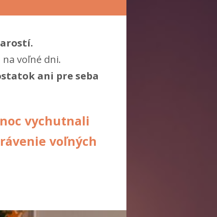
arostí.
 na voľné dni.
ostatok ani pre seba
anoc vychutnali
trávenie voľných