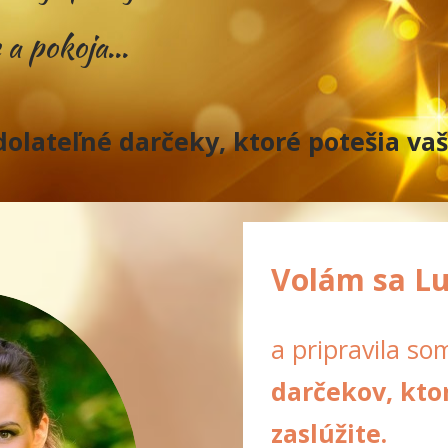
 a pokoja...
lateľné darčeky, ktoré potešia vaš
Volám sa Lu
a pripravila so
darčekov, kto
zaslúžite.