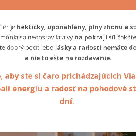
er je
hektický, uponáhľaný, plný zhonu a st
mónia sa nedostavila a vy
na pokraji síl
čakáte
e dobrý pocit lebo
lásky a radosti nemáte d
a nie to ešte na rozdávanie.
, aby ste si čaro prichádzajúcich Vi
ali energiu a radosť na pohodové s
dní.