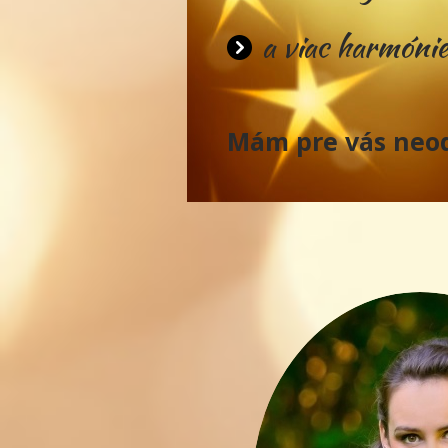
a viac harmónie
Mám pre vás neodo