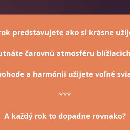
 rok predstavujete ako si krásne už
utnáte čarovnú atmosféru blížiacic
 pohode a harmónii užijete voľné svi
***
A každý rok to dopadne rovnako?