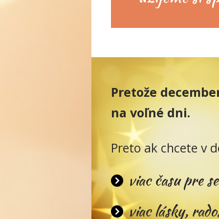
Pretože december
na voľné dni.
Preto ak chcete v 
viac času pre se
viac lásky, rado