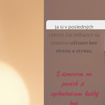
Ja si v posledných
rokoch čas blížiacich sa
sviatkov
užívam bez
zhonu a stresu.
S úsmevom na
perách si
vychutnávam každý
deň.