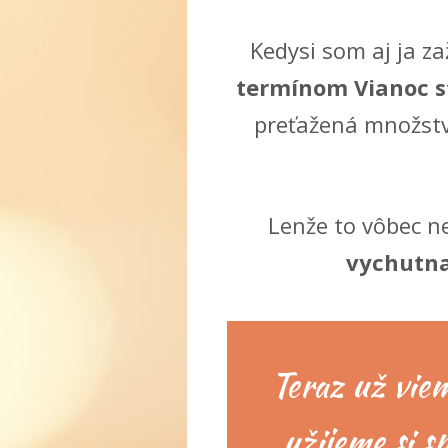
Kedysi som aj ja za
termínom Vianoc s
preťažená množstv
Lenže to vôbec n
vychutna
Teraz už viem
užijeme si s