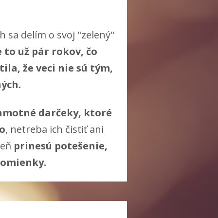
h sa delím o svoj "zelený"
e to už pár rokov, čo
ila, že veci nie sú tým,
ných.
motné darčeky, ktoré
o
, netreba ich čistiť ani
veň
prinesú potešenie,
spomienky.