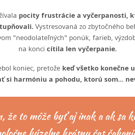
žívala
pocity frustrácie a vyčerpanosti, k
tupňovali.
Vystresovaná zo zbytočného be
om "neodolateľných" ponúk, farieb, výzdob
na konci
cítila len vyčerpanie.
ebol koniec, pretože
keď všetko konečne ut
ť si harmóniu a pohodu, ktorú som... nev
, že to môže byť aj inak a ak sa 
poločne kúzelne krásny čas čakani