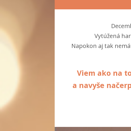
Decemb
Vytúžená har
Napokon aj tak nemát
Viem ako na to
a navyše načerp