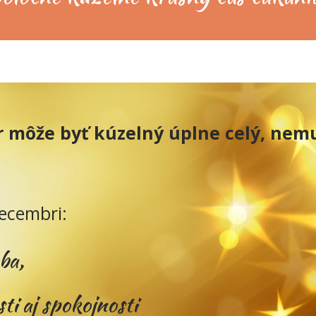
 môže byť kúzelný úplne celý, nemu
decembri:
ba,
sti aj spokojnosti