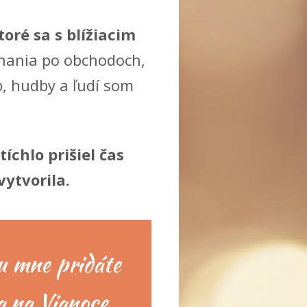
toré sa s blížiacim
hania po obchodoch,
, hudby a ľudí som
íchlo prišiel čas
ytvorila.
ku mne pridáte
a na Vianoce.