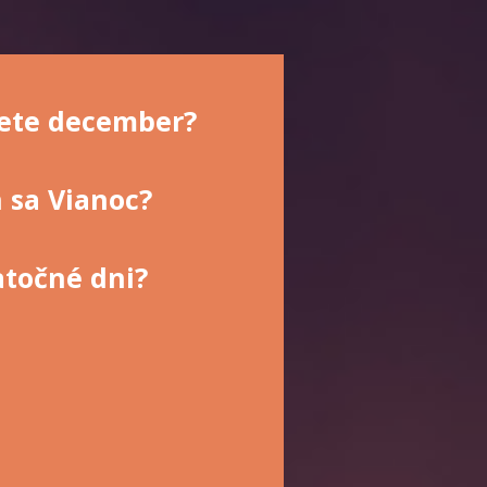
ijete december?
h sa Vianoc?
atočné dni?